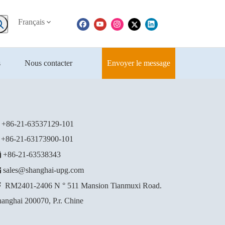
Français
s
Nous contacter
Envoyer le message
+86-21-63537129
-101
86-21-63173900-101

+86-21-63538343

sales@shanghai-upg.com

RM2401-2406 N ° 511 Mansion Tianmuxi Road.
anghai 200070, P.r. Chine