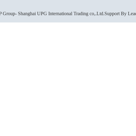
 Group- Shanghai UPG International Trading co,.Ltd.Support By
Lea