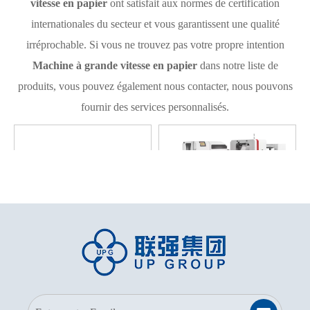
vitesse en papier
ont satisfait aux normes de certification
internationales du secteur et vous garantissent une qualité
irréprochable. Si vous ne trouvez pas votre propre intention
Machine à grande vitesse en papier
dans notre liste de
produits, vous pouvez également nous contacter, nous pouvons
fournir des services personnalisés.
Machine à sacs en papier à
Machine à sac en papier
grande vitesse entièrement
plat et sacoche entièrement
automatique LQ-R250J
automatique LQ-R350J
Modèle:
LQ-R250J
Modèle:
LQ-R350J