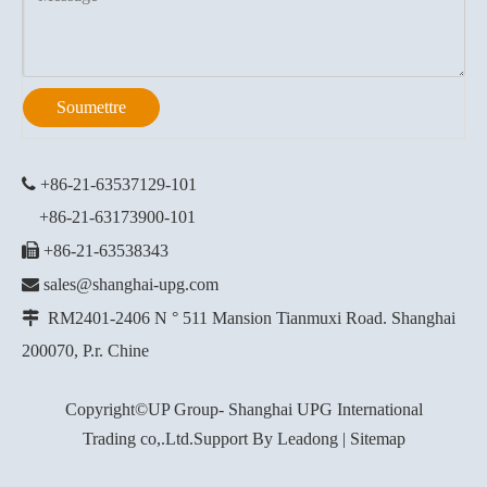
Soumettre

+86-21-63537129
-101
+86-21-63173900-101

+86-21-63538343

sales@shanghai-upg.com

RM2401-2406 N ° 511 Mansion Tianmuxi Road. Shanghai
200070, P.r. Chine
Copyright©UP Group- Shanghai UPG International
Trading co,.Ltd.Support By
Leadong
|
Sitemap