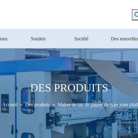
ions
Soutien
Société
Des nouvelle
DES PRODUITS
Accueil
»
Des produits
»
Maker de sac de papier de type joint plia