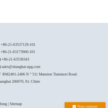
+86-21-63537129
-101
86-21-63173900-101

+86-21-63538343

sales@shanghai-upg.com

RM2401-2406 N ° 511 Mansion Tianmuxi Road.
anghai 200070, P.r. Chine
dong
|
Sitemap
Nous contacter