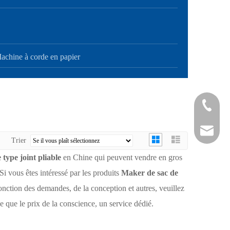
achine à corde en papier
+ 86-21-
+ 86-21-
sales@sh
Trier
type joint pliable
en Chine qui peuvent vendre en gros
i vous êtes intéressé par les produits
Maker de sac de
nction des demandes, de la conception et autres, veuillez
 que le prix de la conscience, un service dédié.