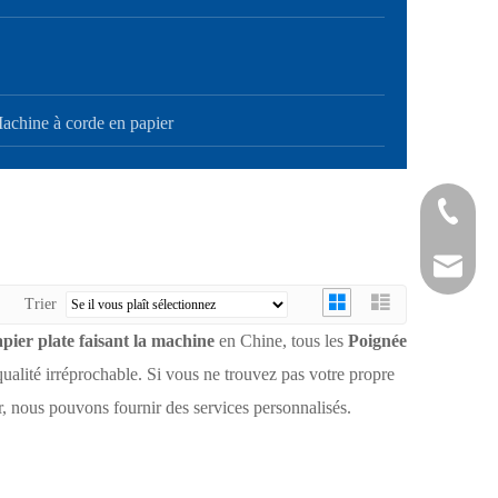
achine à corde en papier
+ 86-21-
+ 86-21-
sales@sh
Trier
pier plate faisant la machine
en Chine, tous les
Poignée
qualité irréprochable. Si vous ne trouvez pas votre propre
, nous pouvons fournir des services personnalisés.