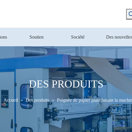
ions
Soutien
Société
Des nouvelle
DES PRODUITS
Accueil
»
Des produits
»
Poignée de papier plate faisant la machi