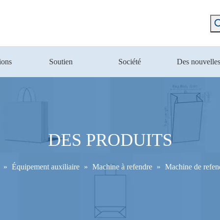
ions
Soutien
Société
Des nouvelle
DES PRODUITS
»
Équipement auxiliaire
»
Machine à refendre
»
Machine de refe