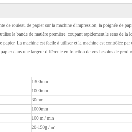
nte de rouleau de papier sur la machine d'impression, la poignée de papi
utilise la bande de matière première, coupant rapidement le sens de la 
 papier. La machine est facile à utiliser et la machine est contrôlée par
 papier dans une largeur différente en fonction de vos besoins de produc
ine à sacs en papier à
Machine à sacs en papier à
d carré à alimentation
fond carré à alimentation
1300mm
tomatique LQ-R330
automatique LQ-R450
1000mm
30mm
Machine à
1000mm
grande vi
100 m / min
automa
20-150g / ㎡