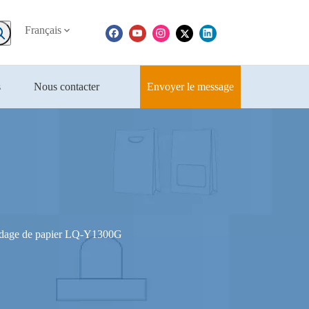
Français
s
Nous contacter
Envoyer le message
ndage de papier LQ-Y1300G