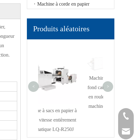
Machine à corde en papier
er,
Produits aléatoires
longueur
 un
Machine de fa
tion.
poignées en pap
torsadées L
Machine à sacs en papier à
<
>
fond carré avec alimentation
en rouleau LQ-R190P avec
machine d'impression flexo
 sacs en papier à
+ 86-21-
tesse entièrement
tique LQ-R250J
+ 86-21-
sales@sh