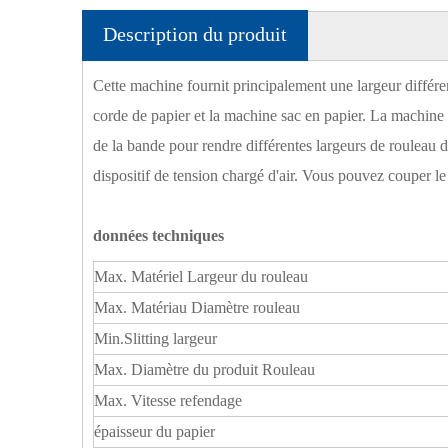
Description du produit
Cette machine fournit principalement une largeur différe
corde de papier et la machine sac en papier. La machine 
de la bande pour rendre différentes largeurs de rouleau de
dispositif de tension chargé d'air. Vous pouvez couper le
données techniques
Machine à sacs en papier à
Machine à sacs en papier à
Mach
fond carré entièrement
fond carré entièrement
fon
Max. Matériel Largeur du rouleau
automatique LQ-R450BT
automatique LQ-R450T
au
Max. Matériau Diamètre rouleau
(poignée torsadée)
(poignée torsadée)
Min.Slitting largeur
Max. Diamètre du produit Rouleau
Max. Vitesse refendage
épaisseur du papier